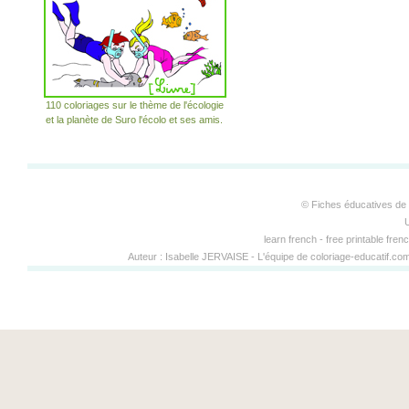
110 coloriages sur le thème de l'écologie
et la planète de Suro l'écolo et ses amis.
© Fiches éducatives de 
learn french - free printable fren
Auteur :
Isabelle JERVAISE
-
L'équipe de coloriage-educatif.c