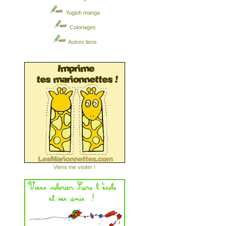
Yugioh manga
Coloriages
Autres liens
Viens me visiter !