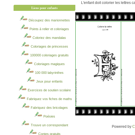
L'enfant doit colorier les lettres
Liens pour enfants
Découpez des marionnettes
Points à relier et coloriages
Coloriez des mandalas
Coloriages de princesses
100000 coloriages gratuits
Coloriages magiques
100 000 labyrinthes
Jeux pour enfants
Exercices de soutien scolaire
Fabriquez vos fiches de maths
Fabriquez des bricolages
Poésies
Trouve un correspondant
Powered by
C
Contes gratuits