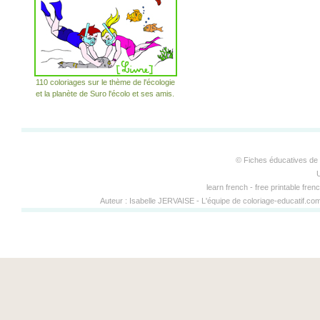
110 coloriages sur le thème de l'écologie
et la planète de Suro l'écolo et ses amis.
© Fiches éducatives de 
learn french - free printable fren
Auteur :
Isabelle JERVAISE
-
L'équipe de coloriage-educatif.c