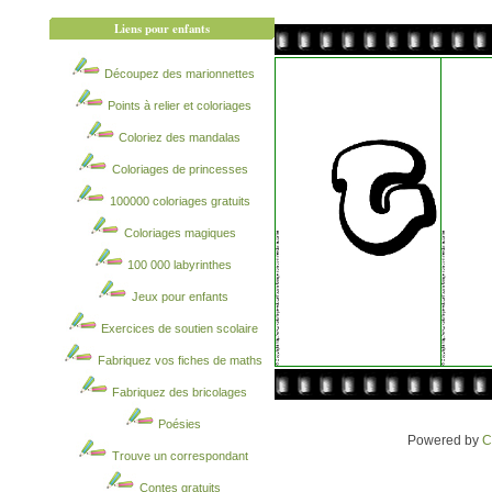
Liens pour enfants
Découpez des marionnettes
Points à relier et coloriages
Coloriez des mandalas
Coloriages de princesses
100000 coloriages gratuits
Coloriages magiques
100 000 labyrinthes
Jeux pour enfants
Exercices de soutien scolaire
Fabriquez vos fiches de maths
Fabriquez des bricolages
Poésies
Powered by
C
Trouve un correspondant
Contes gratuits