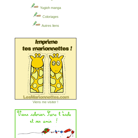
Yugioh manga
Coloriages
Autres liens
Viens me visiter !