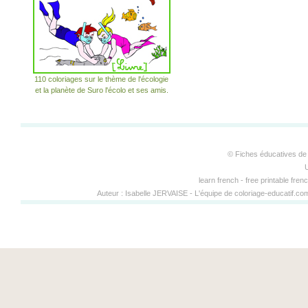
110 coloriages sur le thème de l'écologie
et la planète de Suro l'écolo et ses amis.
© Fiches éducatives de 
learn french - free printable fren
Auteur :
Isabelle JERVAISE
-
L'équipe de coloriage-educatif.c