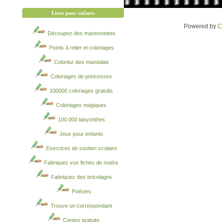
Liens pour enfants
Powered by
C
Découpez des marionnettes
Points à relier et coloriages
Coloriez des mandalas
Coloriages de princesses
100000 coloriages gratuits
Coloriages magiques
100 000 labyrinthes
Jeux pour enfants
Exercices de soutien scolaire
Fabriquez vos fiches de maths
Fabriquez des bricolages
Poésies
Trouve un correspondant
Contes gratuits