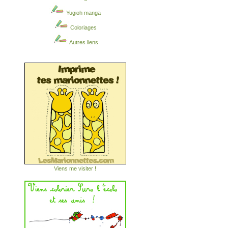
Yugioh manga
Coloriages
Autres liens
Viens me visiter !