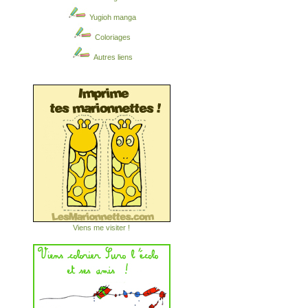
Yugioh manga
Coloriages
Autres liens
Viens me visiter !