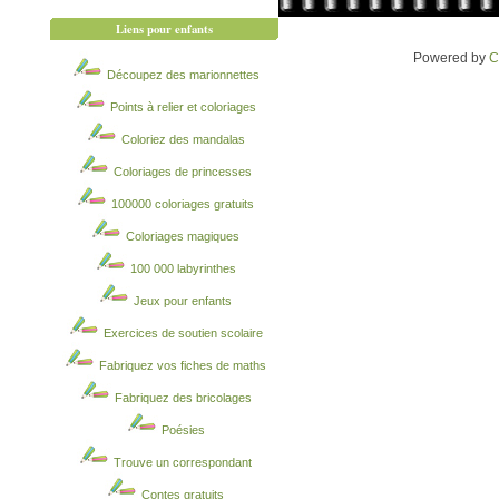
Liens pour enfants
Powered by
C
Découpez des marionnettes
Points à relier et coloriages
Coloriez des mandalas
Coloriages de princesses
100000 coloriages gratuits
Coloriages magiques
100 000 labyrinthes
Jeux pour enfants
Exercices de soutien scolaire
Fabriquez vos fiches de maths
Fabriquez des bricolages
Poésies
Trouve un correspondant
Contes gratuits