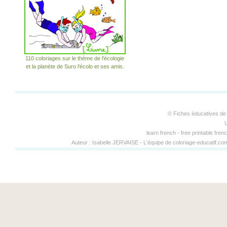
110 coloriages sur le thème de l'écologie
et la planète de Suro l'écolo et ses amis.
© Fiches éducatives de 
learn french - free printable fren
Auteur :
Isabelle JERVAISE
-
L'équipe de coloriage-educatif.c