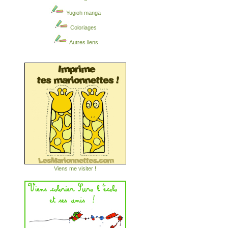
Yugioh manga
Coloriages
Autres liens
Viens me visiter !