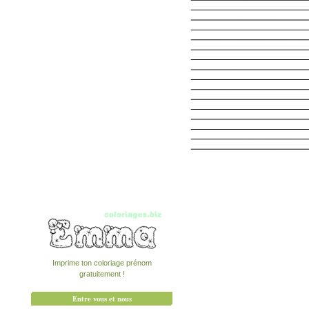
Imprime ton coloriage prénom
gratuitement !
Entre vous et nous