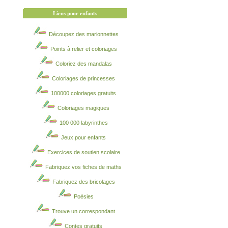
Liens pour enfants
Découpez des marionnettes
Points à relier et coloriages
Coloriez des mandalas
Coloriages de princesses
100000 coloriages gratuits
Coloriages magiques
100 000 labyrinthes
Jeux pour enfants
Exercices de soutien scolaire
Fabriquez vos fiches de maths
Fabriquez des bricolages
Poésies
Trouve un correspondant
Contes gratuits