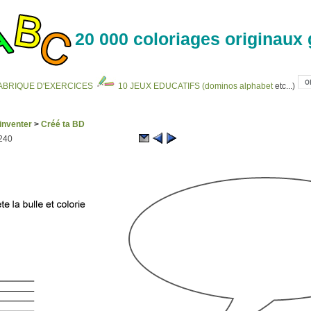
20 000 coloriages originaux 
ABRIQUE D'EXERCICES
10 JEUX EDUCATIFS (
dominos alphabet
etc...)
inventer
>
Créé ta BD
/240