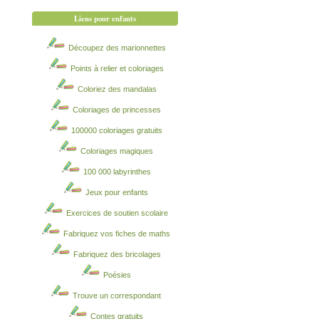
Liens pour enfants
Découpez des marionnettes
Points à relier et coloriages
Coloriez des mandalas
Coloriages de princesses
100000 coloriages gratuits
Coloriages magiques
100 000 labyrinthes
Jeux pour enfants
Exercices de soutien scolaire
Fabriquez vos fiches de maths
Fabriquez des bricolages
Poésies
Trouve un correspondant
Contes gratuits