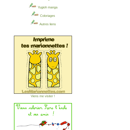
Yugioh manga
Coloriages
Autres liens
Viens me visiter !