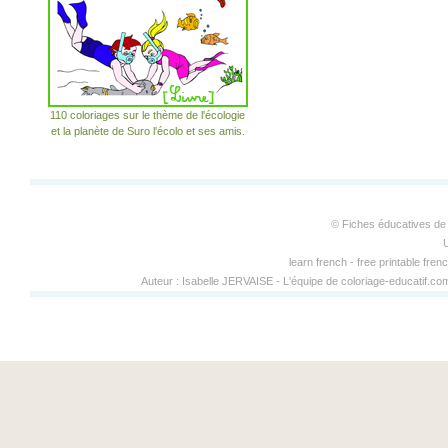
110 coloriages sur le thème de l'écologie
et la planète de Suro l'écolo et ses amis.
© Fiches éducatives de 
learn french - free printable fren
Auteur :
Isabelle JERVAISE
-
L'équipe de coloriage-educatif.c